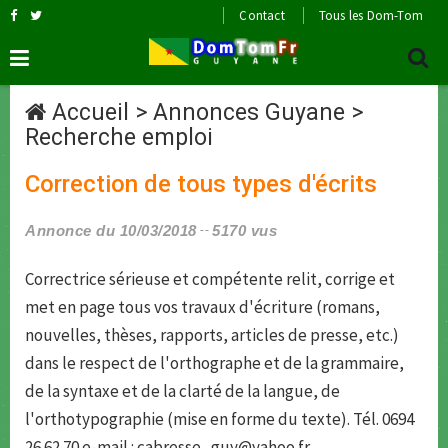
Contact
Tous les Dom-Tom
Accueil
>
Annonces Guyane
>
Recherche emploi
Correction de tous types d'écrits
Annonce du 10/03/2018
5170 vus
Correctrice sérieuse et compétente relit, corrige et
met en page tous vos travaux d'écriture (romans,
nouvelles, thèses, rapports, articles de presse, etc.)
dans le respect de l'orthographe et de la grammaire,
de la syntaxe et de la clarté de la langue, de
l'orthotypographie (mise en forme du texte). Tél. 0694
26 62 70 e-mail : cabresse_guy@yahoo.fr