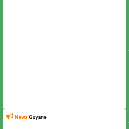
News
Guyane