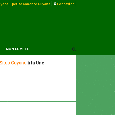
uyane
petite annonce Guyane
Connexion
MON COMPTE
Sites Guyane
à la Une