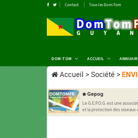
Contact
Tous les Dom-Tom
DOM-TOM
ACCUEIL
ANNUAIR
Accueil
>
Société
>
ENV
Gepog
Le G.E.P.O.G. est une associa
et la protection des oiseaux 