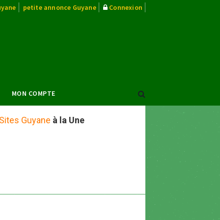
uyane
petite annonce Guyane
Connexion
MON COMPTE
Sites Guyane
à la Une