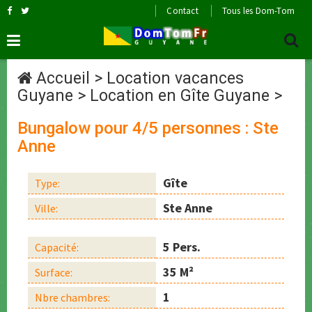
Contact
Tous les Dom-Tom
Accueil
>
Location vacances
Guyane
>
Location en Gîte Guyane
>
Bungalow pour 4/5 personnes : Ste
Anne
Gîte
Type:
Ste Anne
Ville:
5 Pers.
Capacité:
35 M²
Surface:
1
Nbre chambres: