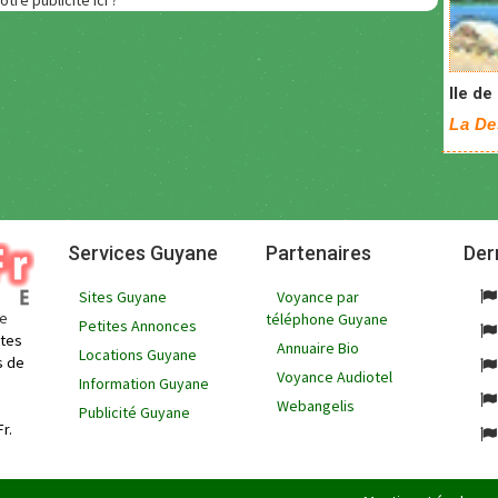
otre publicité ici ?
Ile de
La De
Services Guyane
Partenaires
Der
Sites Guyane
Voyance par
ne
téléphone Guyane
Petites Annonces
ites
Annuaire Bio
Locations Guyane
s de
Voyance Audiotel
Information Guyane
Webangelis
Publicité Guyane
r.