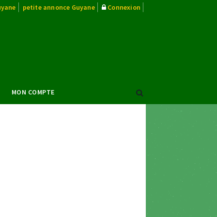
uyane
petite annonce Guyane
Connexion
MON COMPTE