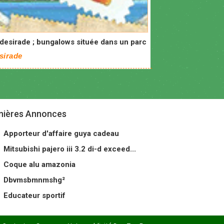
 desirade ; bungalows située dans un parc
sirade
nières Annonces
Apporteur d'affaire guya cadeau
Mitsubishi pajero iii 3.2 di-d exceed...
Coque alu amazonia
Dbvmsbmnmshg²
Educateur sportif