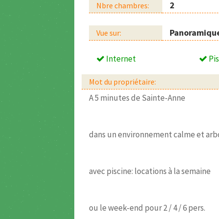
2
Nbre chambres:
Panoramiqu
Vue sur:
Internet
Pis
Mot du propriétaire:
A 5 minutes de Sainte-Anne
dans un environnement calme et arb
avec piscine: locations à la semaine
ou le week-end pour 2 / 4 / 6 pers.