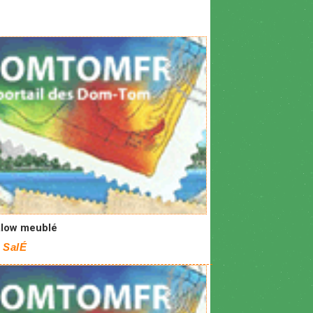
low meublé
 SalÉ