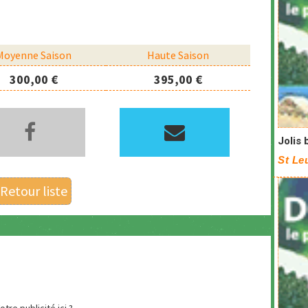
Moyenne Saison
Haute Saison
300,00 €
395,00 €
Jolis 
St Le
Retour liste