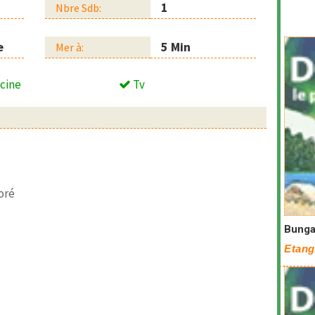
1
Nbre Sdb:
e
5 Min
Mer à:
cine
Tv
oré
Bunga
Etang