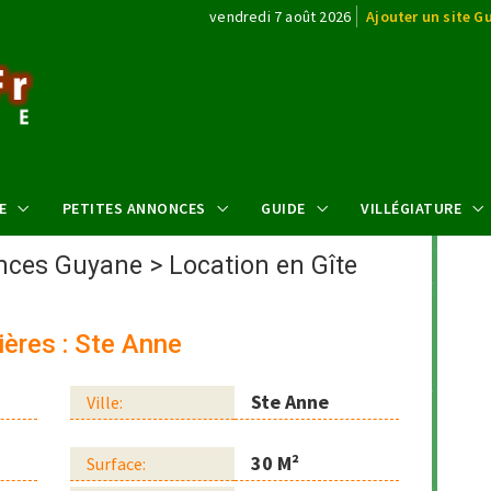
vendredi 7 août 2026
Ajouter un site G
E
PETITES ANNONCES
GUIDE
VILLÉGIATURE
ances Guyane
>
Location en Gîte
ières : Ste Anne
Ste Anne
Ville:
30 M²
Surface: