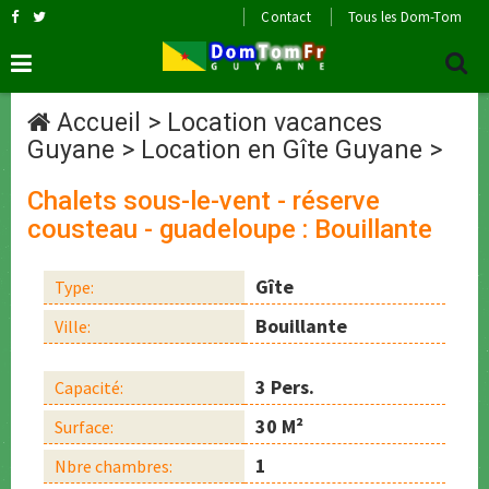
Contact
Tous les Dom-Tom
Accueil
>
Location vacances
Guyane
>
Location en Gîte Guyane
>
Chalets sous-le-vent - réserve
cousteau - guadeloupe : Bouillante
Gîte
Type:
Bouillante
Ville:
3 Pers.
Capacité:
30 M²
Surface:
1
Nbre chambres: