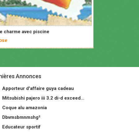
de charme avec piscine
ose
nières Annonces
Apporteur d'affaire guya cadeau
Mitsubishi pajero iii 3.2 di-d exceed...
Coque alu amazonia
Dbvmsbmnmshg²
Educateur sportif