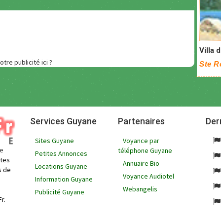
Villa 
otre publicité ici ?
Ste R
Services Guyane
Partenaires
Der
Sites Guyane
Voyance par
ne
téléphone Guyane
Petites Annonces
ites
Annuaire Bio
Locations Guyane
s de
Voyance Audiotel
Information Guyane
Webangelis
Publicité Guyane
r.