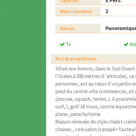
8 Pers.
Capacité:
2
Nbre chambres:
Panoramiqu
Vue sur:
Tv
An
Mot du propriétaire:
Situé aux Avirons, dans le Sud Ouest 
l'Océan à 300 mètres d 'altitude), c
personnes, est au cœur d'un jardin ar
pied du centre ville (commerces, et 
(piscine, squash, tennis..). A proximi
surf,.), golf 18 trous, centre équest
plane, parachutisme.
Maison rénovée de style chalet créole
chaises.., coin salon (canapé+ fauteui