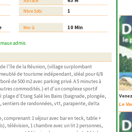
65 M²
Surface:
1
Nbre Sdb:
e
10 Min
Mer à:
imaux admis
de l'île de la Réunion, (village surplombant
e meublé de tourisme indépendant, idéal pour 6/8
boré de 500 m2 avec parking privé. A 5 minutes à
autres commodités..) et d'un complexe sportif
té: plage d'Etang Salé les Bains (baignade, plongée,
Venez 
re, sentiers de randonnées, vtt, parapente, delta
Le Va
, comprenant: 1 séjour avec bar en teck, table +
ls), télévision, 1 chambre avec un lit 2 personnes,