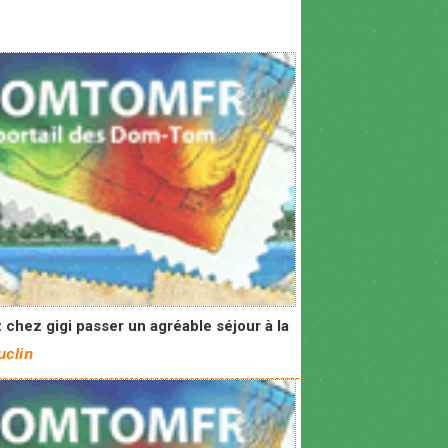
chez gigi passer un agréable séjour à la
uclin