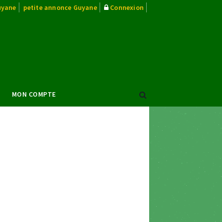
uyane
petite annonce Guyane
Connexion
MON COMPTE