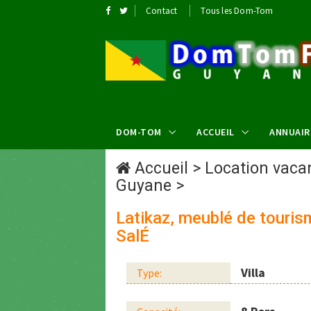
Contact
Tous les Dom-Tom
DOM-TOM
ACCUEIL
ANNUAIR
Accueil
>
Location vac
Guyane
>
Latikaz, meublé de touris
SalÉ
Villa
Type: