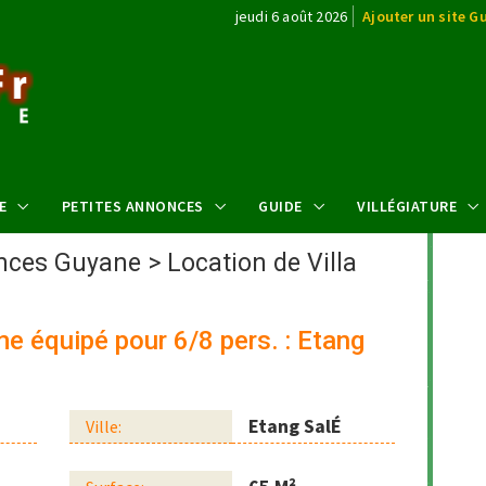
jeudi 6 août 2026
Ajouter un site G
E
PETITES ANNONCES
GUIDE
VILLÉGIATURE
ances Guyane
>
Location de Villa
me équipé pour 6/8 pers. : Etang
Etang SalÉ
Ville: