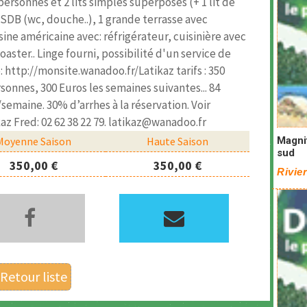
rsonnes et 2 lits simples superposés (+ 1 lit de
 SDB (wc, douche..), 1 grande terrasse avec
sine américaine avec: réfrigérateur, cuisinière avec
toaster.. Linge fourni, possibilité d'un service de
: http://monsite.wanadoo.fr/Latikaz tarifs : 350
onnes, 300 Euros les semaines suivantes... 84
emaine. 30% d’arrhes à la réservation. Voir
ikaz Fred: 02 62 38 22 79. latikaz@wanadoo.fr
Moyenne Saison
Haute Saison
Magnif
sud
350,00 €
350,00 €
Rivier
Retour liste