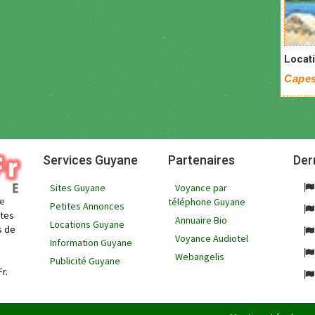
Locati
Capes
Services Guyane
Partenaires
Der
Sites Guyane
Voyance par
ne
téléphone Guyane
Petites Annonces
ites
Annuaire Bio
Locations Guyane
s de
Voyance Audiotel
Information Guyane
Webangelis
Publicité Guyane
r.