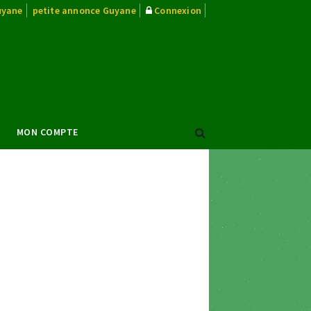
uyane
petite annonce Guyane
Connexion
MON COMPTE