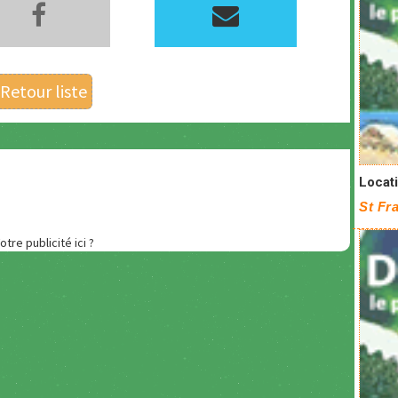
Retour liste
Locati
St Fr
otre publicité ici ?