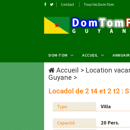
Contact
Tous les Dom-Tom
DOM-TOM
ACCUEIL
ANNUAIR
Accueil
>
Location vac
Guyane
>
Locadol de 2 t4 et 2 t2 : 
Villa
Type:
20 Pers.
Capacité: