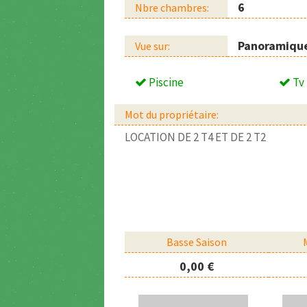
6
Nbre chambres:
Panoramiqu
Vue sur:
Piscine
Tv
Mot du propriétaire:
LOCATION DE 2 T4 ET DE 2 T2
Basse Saison
0,00 €