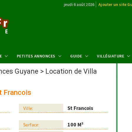
jeudi 6 août 2026
Ajouter un site G
E
PETITES ANNONCES
GUIDE
VILLÉGIATURE
ances Guyane
>
Location de Villa
St Francois
St Francois
Ville:
100 M²
Surface: