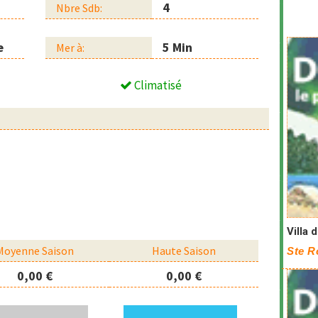
4
Nbre Sdb:
e
5 Min
Mer à:
Climatisé
Villa 
Moyenne Saison
Haute Saison
Ste R
0,00 €
0,00 €