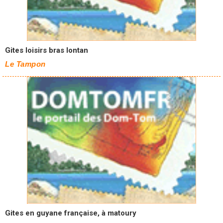
Gites loisirs bras lontan
Le Tampon
Gites en guyane française, à matoury