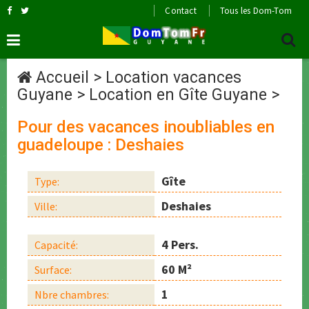
Contact
Tous les Dom-Tom
Accueil
>
Location vacances
Guyane
>
Location en Gîte Guyane
>
Pour des vacances inoubliables en
guadeloupe : Deshaies
Gîte
Type:
Deshaies
Ville:
4 Pers.
Capacité:
60 M²
Surface:
1
Nbre chambres: