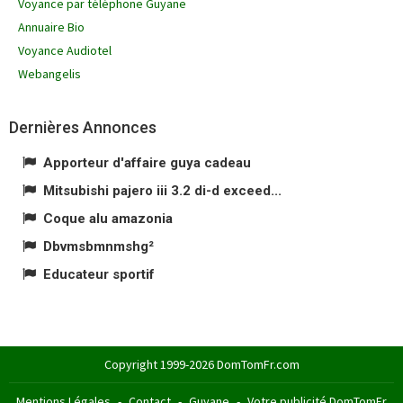
Voyance par téléphone Guyane
Annuaire Bio
Voyance Audiotel
Webangelis
Dernières Annonces
Apporteur d'affaire guya cadeau
Mitsubishi pajero iii 3.2 di-d exceed...
Coque alu amazonia
Dbvmsbmnmshg²
Educateur sportif
Copyright 1999-2026 DomTomFr.com
Mentions Légales
-
Contact
-
Guyane
-
Votre publicité DomTomFr