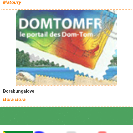
Matoury
Borabungalove
Bora Bora