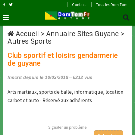
Contact
Tous les Dom-Tom
Accueil
>
Annuaire Sites Guyane
>
Autres Sports
Club sportif et loisirs gendarmerie
de guyane
Inscrit depuis le 10/03/2018
6212 vus
Arts martiaux, sports de balle, informatique, location
carbet et auto - Réservé aux adhérents
Signaler un problème