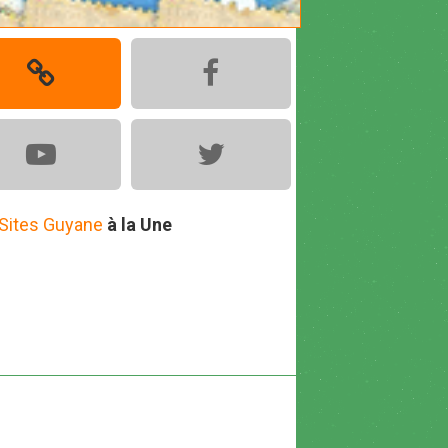
Sites Guyane
à la Une