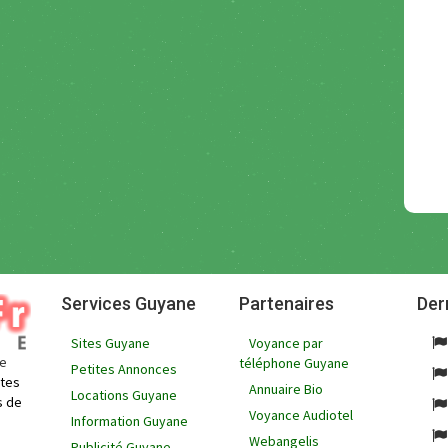
Services Guyane
Partenaires
Der
Sites Guyane
Voyance par
ne
téléphone Guyane
Petites Annonces
ites
Annuaire Bio
Locations Guyane
s de
Voyance Audiotel
Information Guyane
Webangelis
Publicité Guyane