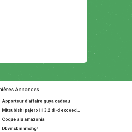
nières Annonces
Apporteur d'affaire guya cadeau
Mitsubishi pajero iii 3.2 di-d exceed...
Coque alu amazonia
Dbvmsbmnmshg²