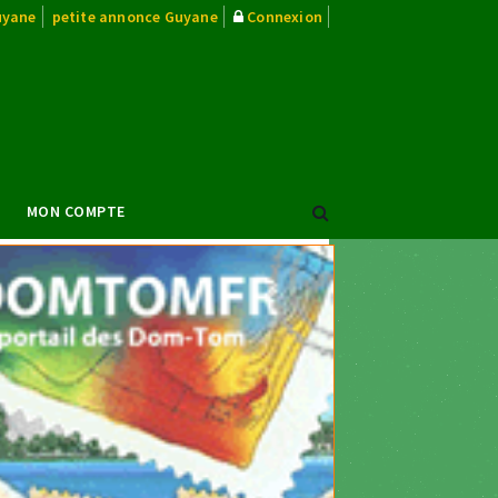
uyane
petite annonce Guyane
Connexion
MON COMPTE