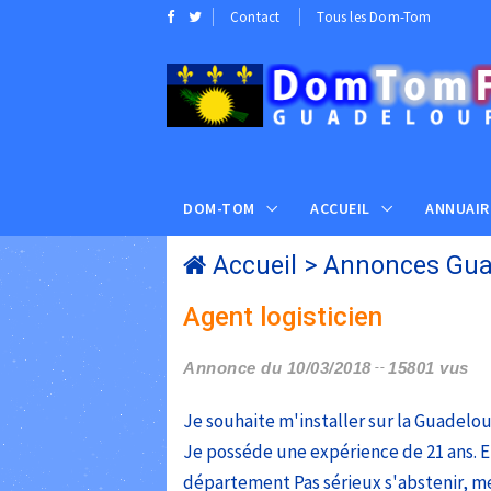
Contact
Tous les Dom-Tom
DOM-TOM
ACCUEIL
ANNUAIR
Accueil
>
Annonces Gua
Agent logisticien
Annonce du 10/03/2018
15801 vus
Je souhaite m'installer sur la Guadelou
Je posséde une expérience de 21 ans. 
département Pas sérieux s'abstenir, merc