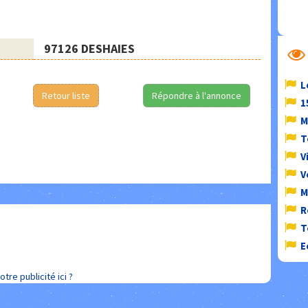
97126 DESHAIES
L
Retour liste
Répondre à l'annonce
1
M
T
V
V
M
R
T
E
otre publicité ici ?