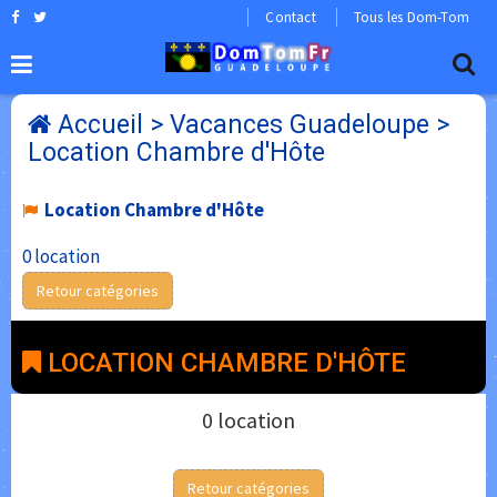
Contact
Tous les Dom-Tom
Accueil
>
Vacances Guadeloupe
>
Location Chambre d'Hôte
Location Chambre d'Hôte
0 location
Retour catégories
LOCATION CHAMBRE D'HÔTE
0 location
Retour catégories