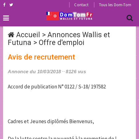
Contact
Tous les Dom-Tom
Accueil
>
Annonces Wallis et
Futuna
>
Offre d'emploi
Avis de recrutement
Annonce du 10/03/2018
8126 vus
Accord de publication N° 0122 / S-18/ 197582
Cadres et Jeunes diplômés Bienvenus,
De la lutte contre la pauvreté à la promotion de l