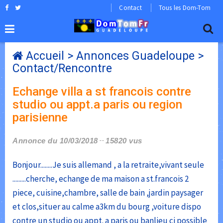
Contact
Tous les Dom-Tom
Accueil
>
Annonces Guadeloupe
>
Contact/Rencontre
Echange villa a st francois contre
studio ou appt.a paris ou region
parisienne
Annonce du 10/03/2018
15820 vus
Bonjour........Je suis allemand , a la retraite,vivant seule
.........cherche, echange de ma maison a st.francois 2
piece, cuisine,chambre, salle de bain ,jardin paysager
et clos,situer au calme a3km du bourg ,voiture dispo
contre un studio ou appt. a paris ou banlieu ci possible