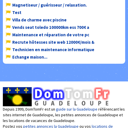
Magnetiseur / guérisseur / relaxation.
Test
Villa de charme avec piscine
Vends seat toledo 100000km ess 700€ a
Maintenance et réparation de votre pc
Recrute hôtesses site web 12000€/mois &
Technicien en maintenance informatique
Echange maison...
Depuis 1999, DomTomFr est un
guide sur la Guadeloupe
référencant les
sites internet de Guadeloupe, les petites annonces de Guadeloupe et
les locations de vacances de Guadeloupe.
Postez vos
petites annonces la Guadeloupe
ou vos
locations de