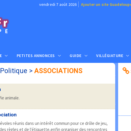
vendredi 7 août 2026
Ajouter un site Guadeloup
E
PETITES ANNONCES
GUIDE
VILLÉGIATURE
 Politique
>
ASSOCIATIONS
n
ie animale.
ciation
voles réunis dans un intérêt commun pour ce drôle de jeu,
des règles et de l'étiquette,enfin organiser des rencontres