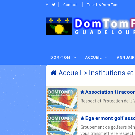
Contact
Tous les Dom-Tom
DOM-TOM
ACCUEIL
ANNUAIR
Accueil
>
Institutions et
Association ti racoo
Respect et Protection de la V
Ega ermont golf asso
Groupement de golfeurs béné
vous transmettre le respect 