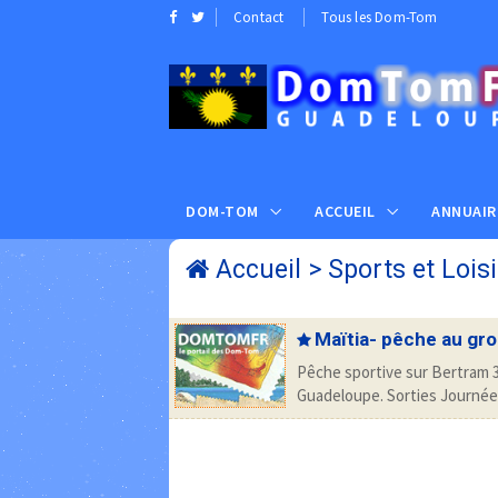
Contact
Tous les Dom-Tom
DOM-TOM
ACCUEIL
ANNUAIR
Accueil
>
Sports et Loisi
Maïtia- pêche au gro
Pêche sportive sur Bertram 33
Guadeloupe. Sorties Journée 