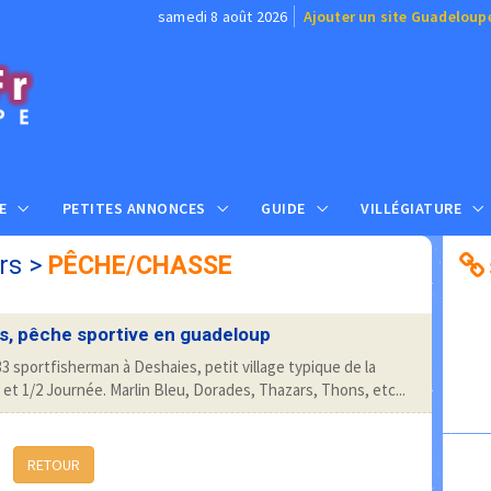
samedi 8 août 2026
Ajouter un site Guadeloup
E
PETITES ANNONCES
GUIDE
VILLÉGIATURE
rs
>
PÊCHE/CHASSE
s, pêche sportive en guadeloup
 sportfisherman à Deshaies, petit village typique de la
et 1/2 Journée. Marlin Bleu, Dorades, Thazars, Thons, etc...
RETOUR