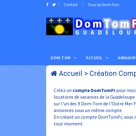
Contact
Tous les Dom-Tom
DOM-TOM
ACCUEIL
ANNUAIR
Accueil
> Création Com
Créez un
compte DomTomFr
pour inscr
locations de vacances de la Guadeloupe
sur l'un des 9 Dom-Tom de l'Outre Mer Fr
annonces sous un même compte.
En créant un compte DomTomFr, vous ne
tout moment.