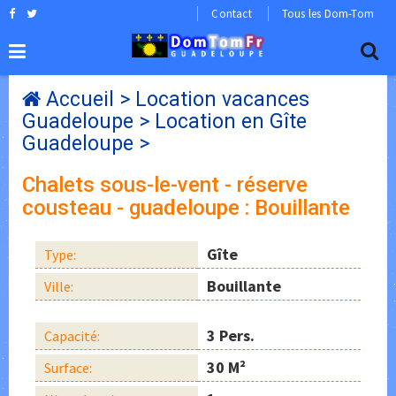
Contact
Tous les Dom-Tom
Accueil
>
Location vacances
Guadeloupe
>
Location en Gîte
Guadeloupe
>
Chalets sous-le-vent - réserve
cousteau - guadeloupe : Bouillante
Gîte
Type:
Bouillante
Ville:
3 Pers.
Capacité:
30 M²
Surface: