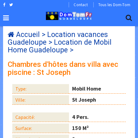
Contact
Tous les Dom-Tom
Accueil
>
Location vacances
Guadeloupe
>
Location de Mobil
Home Guadeloupe
>
Chambres d'hôtes dans villa avec
piscine : St Joseph
Mobil Home
Type:
St Joseph
Ville:
4 Pers.
Capacité:
150 M²
Surface: