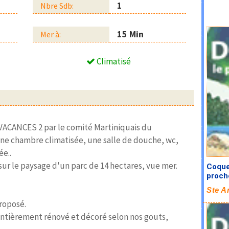
1
Nbre Sdb:
15 Min
Mer à:
Climatisé
VACANCES 2 par le comité Martiniquais du
e chambre climatisée, une salle de douche, wc,
ée..
ur le paysage d'un parc de 14 hectares, vue mer.
Coque
proch
Ste A
proposé.
ntièrement rénové et décoré selon nos gouts,