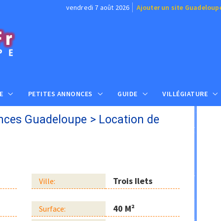
vendredi 7 août 2026
Ajouter un site Guadeloup
E
PETITES ANNONCES
GUIDE
VILLÉGIATURE
nces Guadeloupe
>
Location de
Trois Ilets
Ville:
40 M²
Surface: