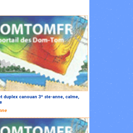
t duplex canouan 3* ste-anne, calme,
e
nne