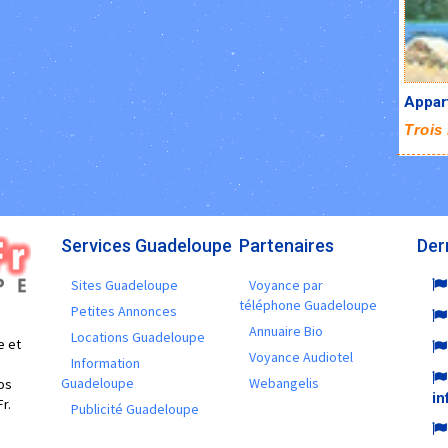
Appart
Trois 
Services Guadeloupe
Partenaires
Der
Sites Guadeloupe
Voyance par
téléphone Guadeloupe
Petites Annonces
Annuaire Bio
Locations Guadeloupe
e et
Voyance Audiotel
Information
Guadeloupe
Webangelis
os
in
r.
Publicité Guadeloupe