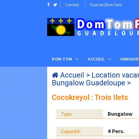
Contact
Tous les Dom-Tom
DOM-TOM
ACCUEIL
ANNUAIR
Accueil
>
Location vaca
Bungalow Guadeloupe
>
Cocokreyol : Trois Ilets
Bungalow
Type:
4 Pers.
Capacité: