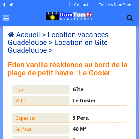
Contact
Tous les Dom-Tom
Accueil
>
Location vacances
Guadeloupe
>
Location en Gîte
Guadeloupe
>
Eden vanilla résidence au bord de la
plage de petit havre : Le Gosier
Gîte
Type:
Le Gosier
Ville:
5 Pers.
Capacité:
40 M²
Surface: