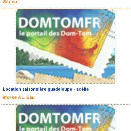
St Leu
Location saisonnière guadeloupe - acélie
Morne A L Eau