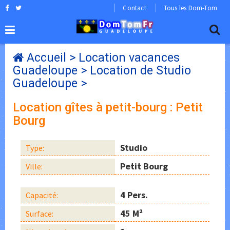
Contact
Tous les Dom-Tom
Accueil
>
Location vacances
Guadeloupe
>
Location de Studio
Guadeloupe
>
Location gîtes à petit-bourg : Petit
Bourg
Studio
Type:
Petit Bourg
Ville:
4 Pers.
Capacité:
45 M²
Surface: