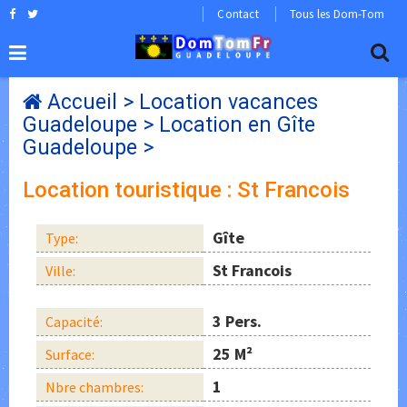
Contact
Tous les Dom-Tom
Accueil
>
Location vacances
Guadeloupe
>
Location en Gîte
Guadeloupe
>
Location touristique : St Francois
Gîte
Type:
St Francois
Ville:
3 Pers.
Capacité:
25 M²
Surface:
1
Nbre chambres: