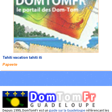
Tahiti vacation tahiti iti
Papeete
Depuis 1999, DomTomFr est un
guide sur la Guadeloupe
référencant les