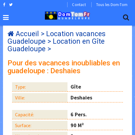
Contact
Tous les Dom-Tom
Accueil
>
Location vacances
Guadeloupe
>
Location en Gîte
Guadeloupe
>
Pour des vacances inoubliables en
guadeloupe : Deshaies
Gîte
Type:
Deshaies
Ville:
6 Pers.
Capacité:
90 M²
Surface: