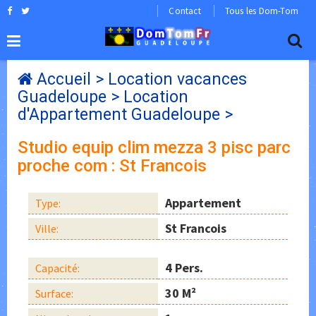
Contact
Tous les Dom-Tom
Accueil
>
Location vacances
Guadeloupe
>
Location
d'Appartement Guadeloupe
>
Studio equip clim mezza 3 pisc parc
proche com : St Francois
Appartement
Type:
St Francois
Ville:
4 Pers.
Capacité:
30 M²
Surface: