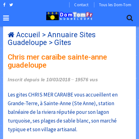
Contact
Tous les Dom-Tom
Accueil
>
Annuaire Sites
Guadeloupe
>
Gîtes
Chris mer caraïbe sainte-anne
guadeloupe
Inscrit depuis le 10/03/2018
19576 vus
Les gites CHRIS MER CARAIBE vous accueillent en
Grande-Terre, à Sainte-Anne (Ste Anne), station
balnéaire de la riviera réputée pour son lagon
turquoise, ses plages de sable blanc, son marché
typique et son village artisanal.