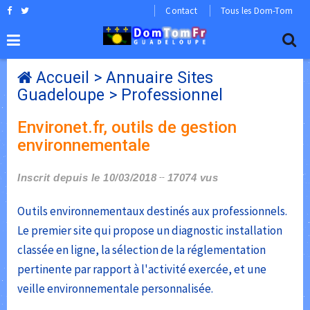
Contact
Tous les Dom-Tom
Accueil
>
Annuaire Sites
Guadeloupe
>
Professionnel
Environet.fr, outils de gestion
environnementale
Inscrit depuis le 10/03/2018
17074 vus
Outils environnementaux destinés aux professionnels.
Le premier site qui propose un diagnostic installation
classée en ligne, la sélection de la réglementation
pertinente par rapport à l'activité exercée, et une
veille environnementale personnalisée.