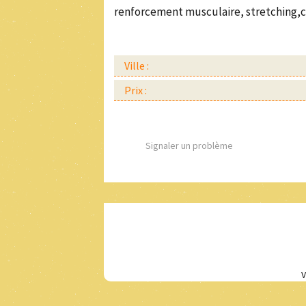
renforcement musculaire, stretching,car
Ville :
Prix :
Signaler un problème
V