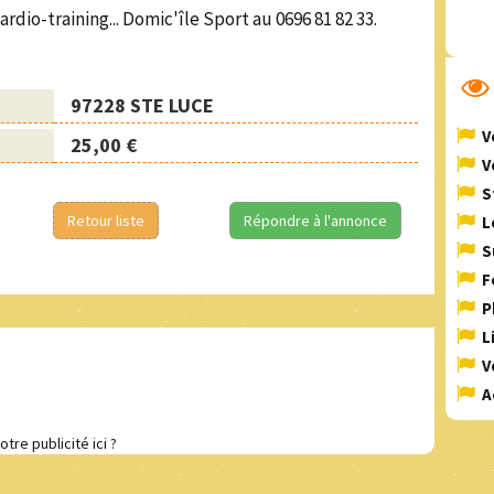
dio-training... Domic'île Sport au 0696 81 82 33.
97228 STE LUCE
V
25,00 €
V
S
Retour liste
Répondre à l'annonce
L
S
F
P
L
V
A
otre publicité ici ?