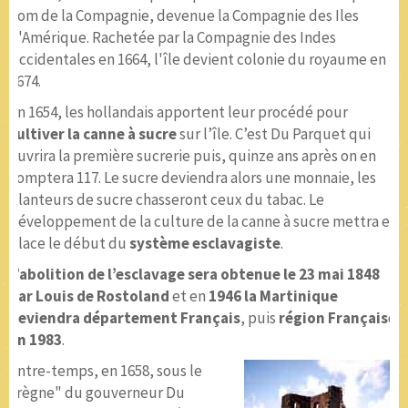
nom de la Compagnie, devenue la Compagnie des Iles
d'Amérique. Rachetée par la Compagnie des Indes
Occidentales en 1664, l'île devient colonie du royaume en
1674.
En 1654, les hollandais apportent leur procédé pour
cultiver la canne à sucre
sur l’île. C’est Du Parquet qui
ouvrira la première sucrerie puis, quinze ans après on en
comptera 117. Le sucre deviendra alors une monnaie, les
planteurs de sucre chasseront ceux du tabac. Le
développement de la culture de la canne à sucre mettra en
place le début du
système esclavagiste
.
L’abolition de l’esclavage sera obtenue le 23 mai 1848
par Louis de Rostoland
et en
1946 la Martinique
deviendra département Français
, puis
région Française
en 1983
.
Entre-temps, en 1658, sous le
"règne" du gouverneur Du