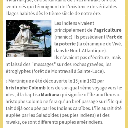
inventoriés qui témoignent de l'existence de véritables
villages habités dès le IIème siècle de notre ère.
Les Indiens vivaient
principalement de
l'agriculture
(manioc). Ils possédaient
l'art de
la poterie
(la céramique de Vivé,
dans le Nord-Atlantique).
Ils n'avaient pas d'écriture, mais
ont laissé des "messages" sur des roches gravées, les
pétroglyphes (forêt de Montravail à Sainte-Luce).
La Martinique a été découverte le 15 juin 1502 par
Christophe Colomb
lors de son quatrième voyage vers les
Indes, il la baptisa
Madiana
qui signifie « l’île aux fleurs ».
Christophe Colomb ne fera qu’un bref passage sur l’île qui
était déjà occupée par les Indiens caraïbes. L’île aurait été
peuplée par les Saladoïdes (peuples indiens) et des
Arawaks, ce sont différents peuples amérindiens.