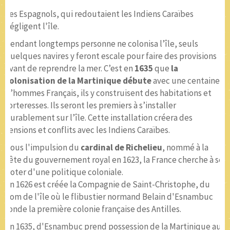
Les Espagnols, qui redoutaient les Indiens Caraïbes
négligent l'île.
Pendant longtemps personne ne colonisa l’île, seuls
quelques navires y feront escale pour faire des provisions
avant de reprendre la mer. C’est en
1635
que
la
colonisation de la Martinique débute
avec une centaine
d’hommes Français, ils y construisent des habitations et
forteresses. Ils seront les premiers à s’installer
durablement sur l’île. Cette installation créera des
tensions et conflits avec les Indiens Caraïbes.
Sous l'impulsion du
cardinal de Richelieu
, nommé à la
tête du gouvernement royal en 1623, la France cherche à se
doter d'une politique coloniale.
En 1626 est créée la Compagnie de Saint-Christophe, du
nom de l'île où le flibustier normand Belain d'Esnambuc
fonde la première colonie française des Antilles.
En 1635, d'Esnambuc prend possession de la Martinique au