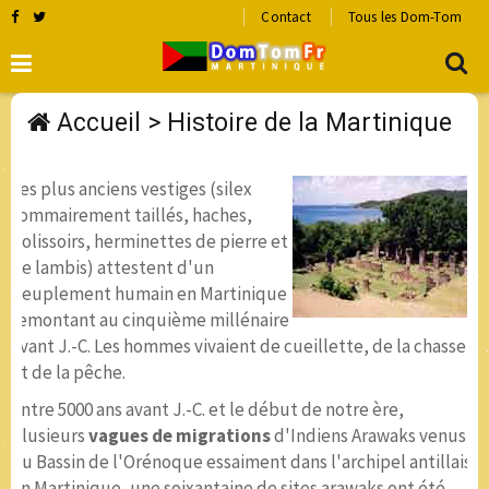
Contact
Tous les Dom-Tom
Accueil
> Histoire de la Martinique
Les plus anciens vestiges (silex
sommairement taillés, haches,
polissoirs, herminettes de pierre et
de lambis) attestent d'un
peuplement humain en Martinique
remontant au cinquième millénaire
avant J.-C. Les hommes vivaient de cueillette, de la chasse
et de la pêche.
Entre 5000 ans avant J.-C. et le début de notre ère,
plusieurs
vagues de migrations
d'Indiens Arawaks venus
du Bassin de l'Orénoque essaiment dans l'archipel antillais.
En Martinique, une soixantaine de sites arawaks ont été