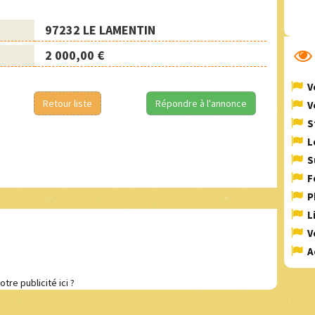
97232 LE LAMENTIN
2 000,00 €
V
Retour liste
Répondre à l'annonce
V
S
L
S
F
P
L
V
A
otre publicité ici ?