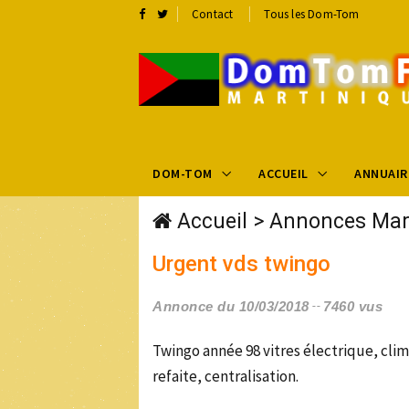
Contact
Tous les Dom-Tom
DOM-TOM
ACCUEIL
ANNUAIR
Accueil
>
Annonces Mar
Urgent vds twingo
Annonce du 10/03/2018
7460 vus
Twingo année 98 vitres électrique, clima
refaite, centralisation.