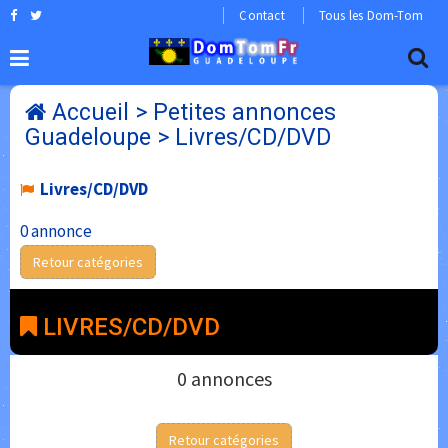
Contact
Tous les Dom-Tom
Accueil
>
Petites annonces
Guadeloupe
>
Livres/CD/DVD
Livres/CD/DVD
0 annonce
Retour catégories
LIVRES/CD/DVD
0 annonces
Retour catégories