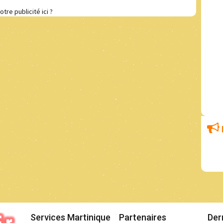
otre publicité ici ?
Services Martinique
Partenaires
Der