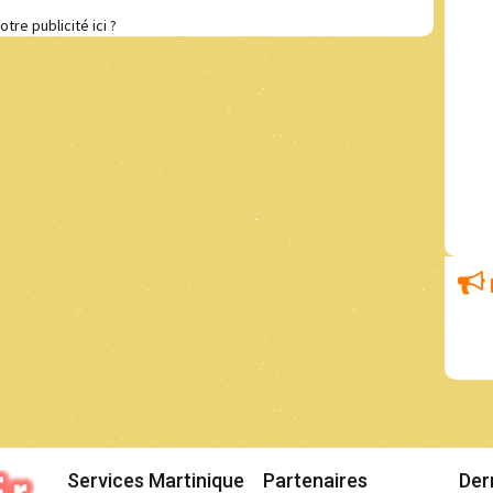
otre publicité ici ?
Services Martinique
Partenaires
Der