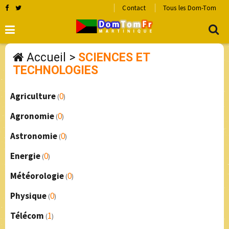
Contact
Tous les Dom-Tom
Accueil
>
SCIENCES ET
TECHNOLOGIES
Agriculture
0
(
)
Agronomie
0
(
)
Astronomie
0
(
)
Energie
0
(
)
Météorologie
0
(
)
Physique
0
(
)
Télécom
1
(
)