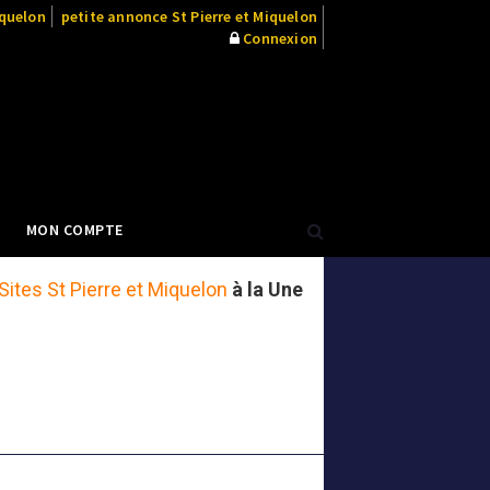
iquelon
petite annonce St Pierre et Miquelon
Connexion
MON COMPTE
Sites St Pierre et Miquelon
à la Une