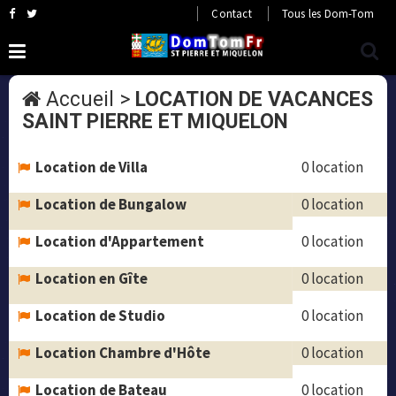
Contact
Tous les Dom-Tom
Accueil
>
LOCATION DE VACANCES
SAINT PIERRE ET MIQUELON
Location de Villa
0 location
Location de Bungalow
0 location
Location d'Appartement
0 location
Location en Gîte
0 location
Location de Studio
0 location
Location Chambre d'Hôte
0 location
Location de Bateau
0 location