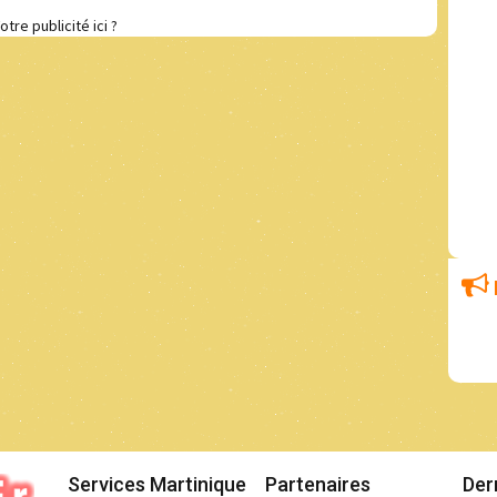
otre publicité ici ?
Services Martinique
Partenaires
Der