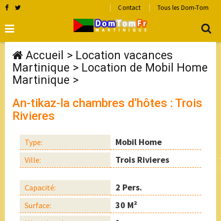
Contact
Tous les Dom-Tom
Accueil
>
Location vacances
Martinique
>
Location de Mobil Home
Martinique
>
An-tikaz-la chambres d'hôtes : Trois
Rivieres
Mobil Home
Type:
Trois Rivieres
Ville:
2 Pers.
Capacité:
30 M²
Surface: