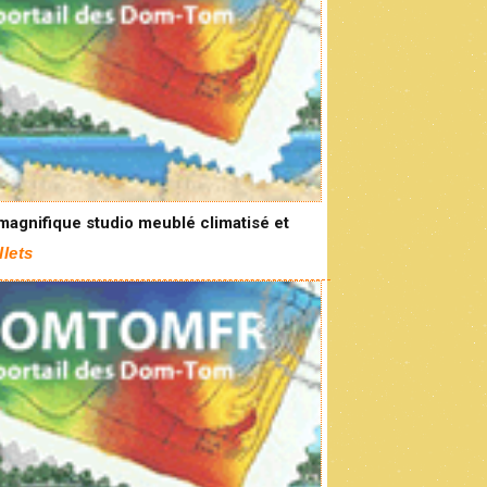
magnifique studio meublé climatisé et
Ilets