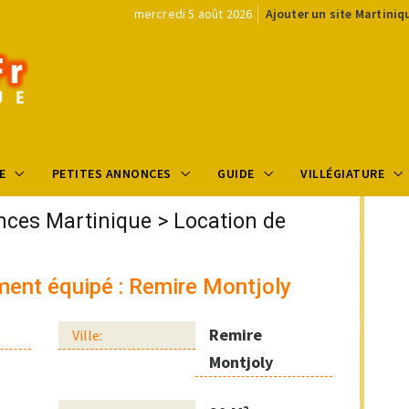
mercredi 5 août 2026
Ajouter un site Martiniq
E
PETITES ANNONCES
GUIDE
VILLÉGIATURE
nces Martinique
>
Location de
ment équipé : Remire Montjoly
Remire
Ville:
Montjoly