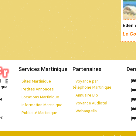
Eden v
Le Go
Services Martinique
Partenaires
Der
Sites Martinique
Voyance par
nique
téléphone Martinique
Petites Annonces
Annuaire Bio
Locations Martinique
de
Voyance Audiotel
Information Martinique
Webangelis
s
Publicité Martinique
r.