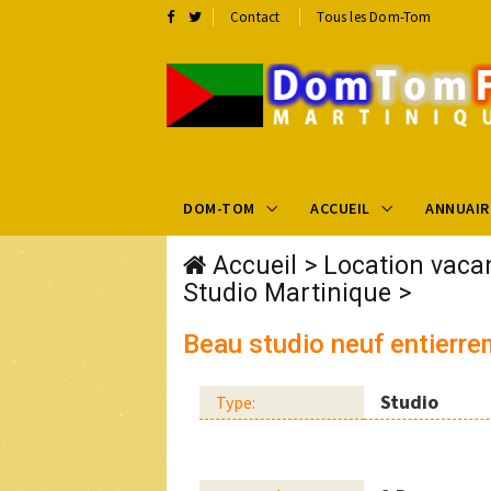
Contact
Tous les Dom-Tom
DOM-TOM
ACCUEIL
ANNUAIR
Accueil
>
Location vaca
Studio Martinique
>
Beau studio neuf entierre
Studio
Type: