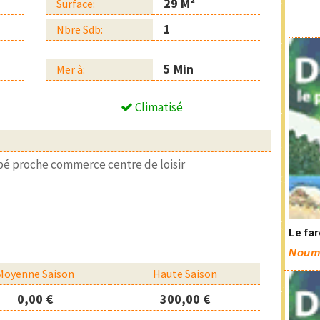
29 M²
Surface:
1
Nbre Sdb:
5 Min
Mer à:
Climatisé
pé proche commerce centre de loisir
Le fa
Noum
Moyenne Saison
Haute Saison
0,00 €
300,00 €