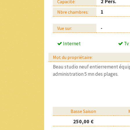
2 Pers.
Capacité:
1
Nbre chambres:
-
Vue sur:
Internet
Tv
Mot du propriétaire:
Beau studio neuf entierrement équi
administration 5 mn des plages.
Basse Saison
250,00 €