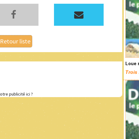
Retour liste
Loue 
Trois 
otre publicité ici ?