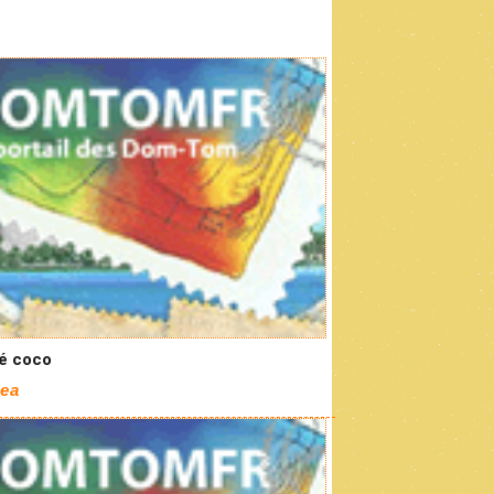
ré coco
ea