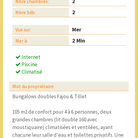
2
Nbre chambres:
2
Nbre Sdb:
Mer
Vue sur:
2 Min
Mer à:
Internet
Piscine
Climatisé
Mot du propriétaire:
Bungalows doubles Fajou & Tillet
105 m2 de confort pour 4 à 6 personnes, deux
grandes chambres (lit double 160 avec
moustiquaire) climatisées et ventilées, ayant
chacune leur salle d'eau et toilettes privatifs. Une