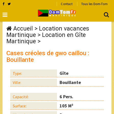
Contact
Tous les Dom-Tom
Accueil
>
Location vacances
Martinique
>
Location en Gîte
Martinique
>
Cases créoles de gwo caillou :
Bouillante
Gîte
Type:
Bouillante
Ville:
6 Pers.
Capacité:
105 M²
Surface: