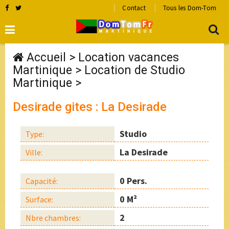
Contact
Tous les Dom-Tom
Accueil
>
Location vacances
Martinique
>
Location de Studio
Martinique
>
Desirade gites : La Desirade
Studio
Type:
La Desirade
Ville:
0 Pers.
Capacité:
0 M²
Surface:
2
Nbre chambres: