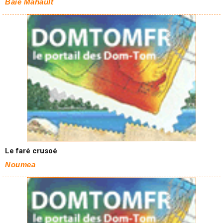
Baie Mahault
Le faré crusoé
Noumea