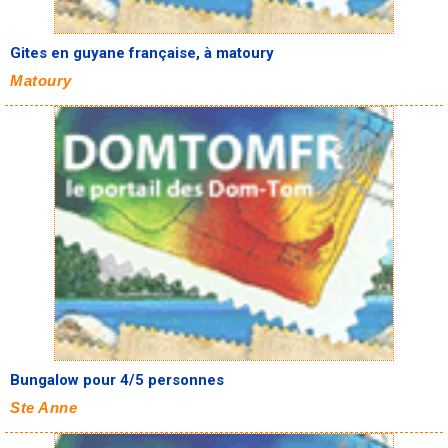
Gites en guyane française, à matoury
Matoury
Bungalow pour 4/5 personnes
Ste Anne