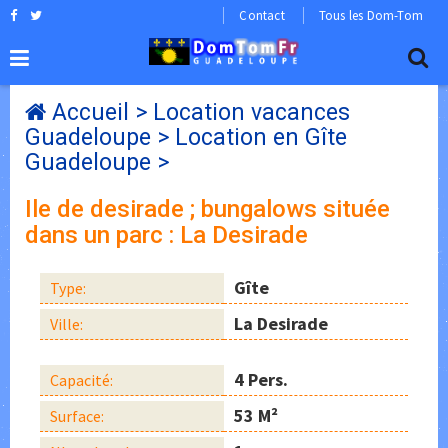
Contact
Tous les Dom-Tom
Accueil
>
Location vacances
Guadeloupe
>
Location en Gîte
Guadeloupe
>
Ile de desirade ; bungalows située
dans un parc : La Desirade
Gîte
Type:
La Desirade
Ville:
4 Pers.
Capacité:
53 M²
Surface: