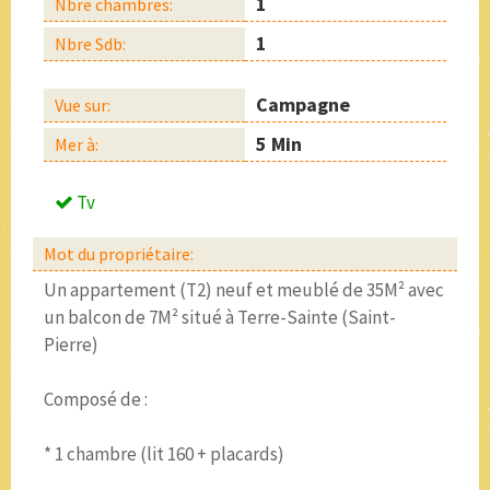
1
Nbre chambres:
1
Nbre Sdb:
Campagne
Vue sur:
5 Min
Mer à:
Tv
Mot du propriétaire:
Un appartement (T2) neuf et meublé de 35M² avec
un balcon de 7M² situé à Terre-Sainte (Saint-
Pierre)
Composé de :
* 1 chambre (lit 160 + placards)