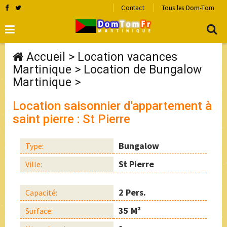
Contact
Tous les Dom-Tom
Accueil
>
Location vacances
Martinique
>
Location de Bungalow
Martinique
>
Location saisonnier d'appartement à
saint pierre : St Pierre
Bungalow
Type:
St Pierre
Ville:
2 Pers.
Capacité:
35 M²
Surface: