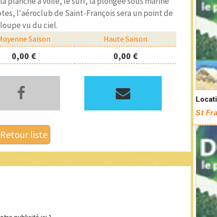
la planche à voile, le surf, la plongée sous marine
otes, l'aéroclub de Saint-François sera un point de
loupe vu du ciel.
Moyenne Saison
Haute Saison
0,00 €
0,00 €
Locati
St Fr
Retour liste