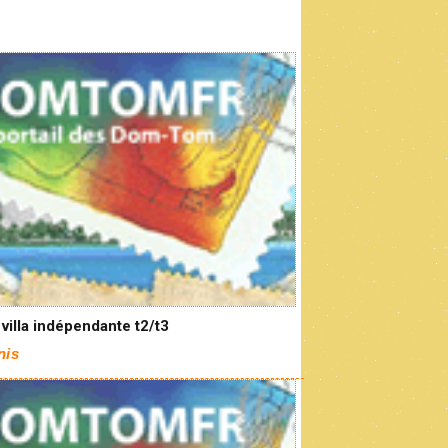
 villa indépendante t2/t3
nis