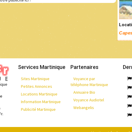
otre publicité ici ?
Locati
Capes
Services Martinique
Partenaires
Der
Sites Martinique
Voyance par
nique
téléphone Martinique
Petites Annonces
Annuaire Bio
Locations Martinique
de
Voyance Audiotel
Information Martinique
Webangelis
s
Publicité Martinique
r.