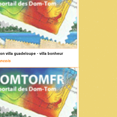
on villa guadeloupe - villa bonheur
ancois