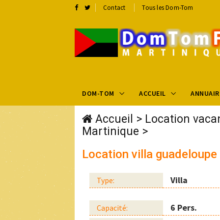
Contact
Tous les Dom-Tom
DOM-TOM
ACCUEIL
ANNUAIR
Accueil
>
Location vaca
Martinique
>
Location villa guadeloupe 
Villa
Type:
6 Pers.
Capacité: