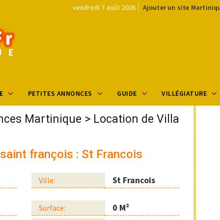
vendredi 7 août 2026
Ajouter un site Martiniq
E
PETITES ANNONCES
GUIDE
VILLÉGIATURE
nces Martinique
>
Location de Villa
saint françois : St Francois
St Francois
Ville:
0 M²
Surface: