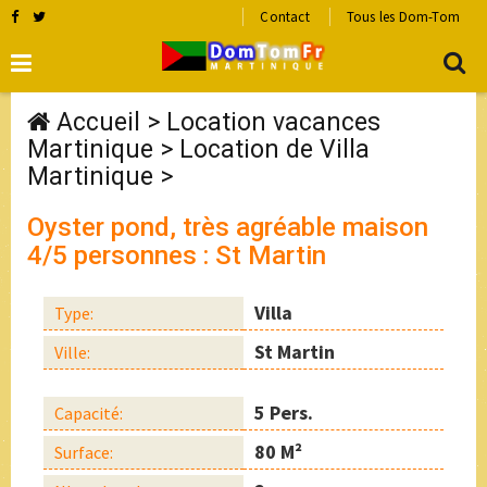
Contact
Tous les Dom-Tom
Accueil
>
Location vacances
Martinique
>
Location de Villa
Martinique
>
Oyster pond, très agréable maison
4/5 personnes : St Martin
Villa
Type:
St Martin
Ville:
5 Pers.
Capacité:
80 M²
Surface: