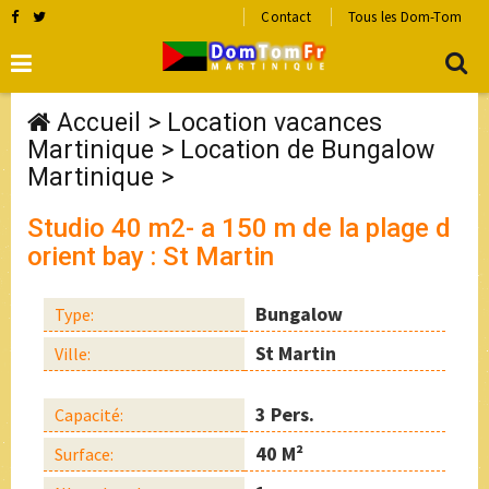
Contact
Tous les Dom-Tom
Accueil
>
Location vacances
Martinique
>
Location de Bungalow
Martinique
>
Studio 40 m2- a 150 m de la plage d
orient bay : St Martin
Bungalow
Type:
St Martin
Ville:
3 Pers.
Capacité:
40 M²
Surface: