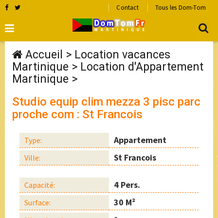
Contact
Tous les Dom-Tom
Accueil
>
Location vacances
Martinique
>
Location d'Appartement
Martinique
>
Studio equip clim mezza 3 pisc parc
proche com : St Francois
Appartement
Type:
St Francois
Ville:
4 Pers.
Capacité:
30 M²
Surface: